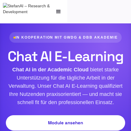
IN KOOPERATION MIT GWDG & DBB AKADEMIE
Chat AI E-Learning
Chat AI in der Academic Cloud
bietet starke
Unterstützung für die tägliche Arbeit in der
Verwaltung. Unser Chat AI E-Learning qualifiziert
Ihre Nutzenden praxisorientiert — und macht sie
schnell fit für den professionellen Einsatz.
Module ansehen