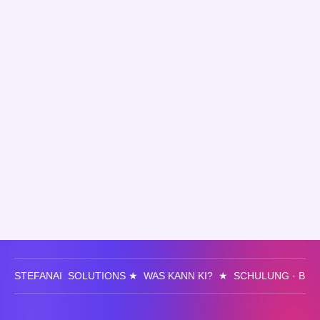
STEFANAI SOLUTIONS ★ WAS KANN KI? ★ SCHULUNG · BE