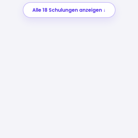
Alle 18 Schulungen anzeigen ↓
01
Praxis statt Theorie
Echte Use-Cases aus Verwaltung und
Wirtschaft, sofort anwendbar im eigenen