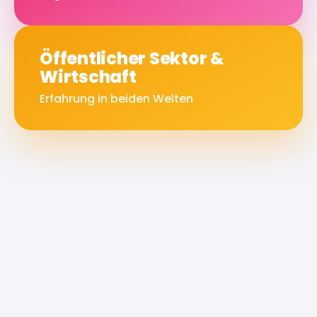
Öffentlicher Sektor &
Wirtschaft
Erfahrung in beiden Welten
Max-Planck-Gesellschaft
Deutsche Rentenve